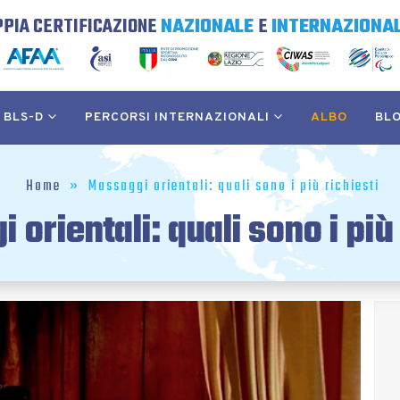
PIA CERTIFICAZIONE
NAZIONALE
E
INTERNAZIONAL
BLS-D
PERCORSI INTERNAZIONALI
ALBO
BL
Home
»
Massaggi orientali: quali sono i più richiesti
 orientali: quali sono i più 