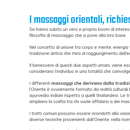
I massaggi orientali, richie
Se hanno subito un vero e proprio boom di interess
filosofia di massaggio che si pone alla loro base.
Nel concetto di unione tra corpo e mente, energia v
tradizione antica che mira al raggiungimento dell’e
Il benessere di questi due aspetti umani, viene es
considerano l’individuo in una totalità che coinvolge a
I differenti
massaggi che derivano dalla tradizi
l’Oriente è ovviamente formato da realtà culturali
ayurvedici indiani rispetto a quelli thailandesi. Le t
ampliano la scelta tra chi vuole affidarsi a dei mas
I tratti comuni possono essere ricondotti alla vis
diverse tecniche provenienti dall’Oriente, nella rice