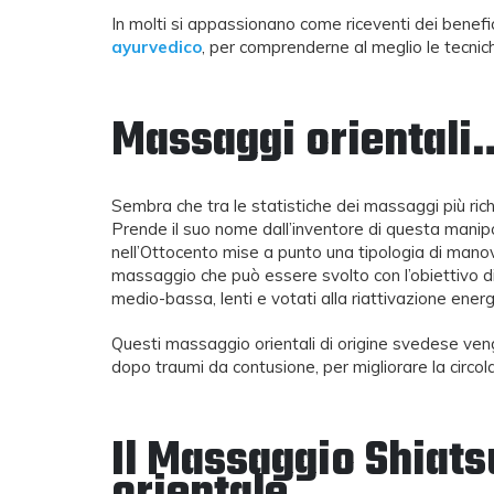
tecniche di massaggio per
studenti e futu
In molti si appassionano come riceventi dei benef
alleviare il dolore
massaggio
ayurvedico
, per comprenderne al meglio le tecnic
9 Luglio 2025
9 Maggio 202
Massaggi orientali
Sembra che tra le statistiche dei massaggi più ric
Prende il suo nome dall’inventore di questa manipol
nell’Ottocento mise a punto una tipologia di man
massaggio che può essere svolto con l’obiettivo d
medio-bassa, lenti e votati alla riattivazione ener
Questi massaggio orientali di origine svedese vengo
dopo traumi da contusione, per migliorare la circol
Il Massaggio Shiats