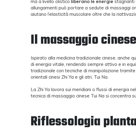
ma a livello olistico
liberano le energie
stagnanti 
allungamenti può portare a sedute di massaggi orie
aiutano l’elasticità muscolare oltre che la riattivaz
Il massaggio cines
Ispirato alla medicina tradizionale cinese, anche 
di energia vitale, rendendo sempre attivo e in equ
tradizionale con tecniche di manipolazione tramite
orientali cinesi Zhi Ya e gli atri, Tui Na.
La Zhi Ya lavora sui meridiani o flussi di energia nel
tecnica di massaggio cinese Tui Na si concentra sul
Riflessologia plant