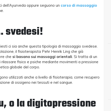
ri professionisti del
riequilibrare il corpo e prevenire
ici dell’Ayurveda oppure seguono un
corso di massaggio
dolori
he.
5
11 Novembre 2025
… svedesi!
hiesti ci sia anche questa tipologia di massaggio svedese.
azione, il fisioterapista Pehr Henrik Ling che già
ovre che
si basano sui massaggi orientali
. Si tratta di un
i rilassare fisico e psiche mediante movimenti a pressione
getica globale del corpo.
no utilizzati anche a livello di fisioterapia, come recupero
azione di ossigeno nei tessuti e nel sangue.
u, o la digitopressione