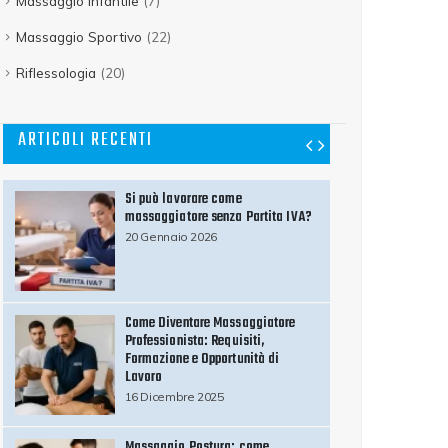
Massaggio Infantile
(7)
Massaggio Sportivo
(22)
Riflessologia
(20)
ARTICOLI RECENTI
Massaggio Recupero Muscolare:
perché è essenziale dopo
l’allenamento
23 Ottobre 2025
Massaggio Muscoli: Tecniche,
Benefici e Consigli per il Benessere
Fisico
20 Agosto 2025
Tendinite: rimedi della nonna e