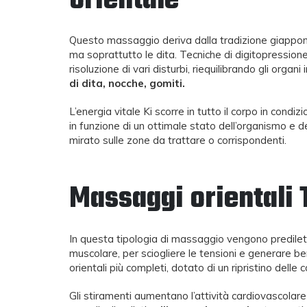
orientale
Questo massaggio deriva dalla tradizione giappone
ma soprattutto le dita. Tecniche di digitopression
risoluzione di vari disturbi, riequilibrando gli organ
di dita, nocche, gomiti.
L’energia vitale Ki scorre in tutto il corpo in condi
in funzione di un ottimale stato dell’organismo e de
mirato sulle zone da trattare o corrispondenti.
Massaggi orientali 
In questa tipologia di massaggio vengono predilet
muscolare, per sciogliere le tensioni e generare be
orientali più completi, dotato di un ripristino delle 
Gli stiramenti aumentano l’attività cardiovascolare e l