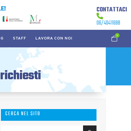
E!
CONTATTACI
06/40411688
0
OG
STAFF
LAVORA CON NOI
richiesti
CERCA NEL SITO