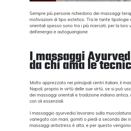
Sempre più persone richiedono dei massaggi terapeut
motivazioni di tipo estetico. Tra le tante tipologie 
orientali spesso sono tra i più ricercati, per la lor
dell’energia e autoguarigione.
I massaggi Ayurvedic
Massaggio Recupero Muscolare:
Contrattura de
da chi ama le tecnic
perché è essenziale dopo
di massaggio 
l’allenamento
funzionano
23 Ottobre 2025
25 Giugno 202
Molto apprezzato nei principali centri italiani, il
Napoli, proprio in virtù delle sue virtù, se si può 
Massaggio Muscoli: Tecniche,
Come massaggi
dei massaggi orientali e tradizione indiana antica
Benefici e Consigli per il Benessere
muscoli della
con oli essenziali.
Fisico
20 Maggio 20
20 Agosto 2025
I massaggio ayurvedici lavorano sulla muscolatura e l
variegato con mani, gomiti o piedi a seconda dei ris
massaggi antistress è alta, e per questo vengono m
Tendinite: rimedi della nonna e
Massoterapia 