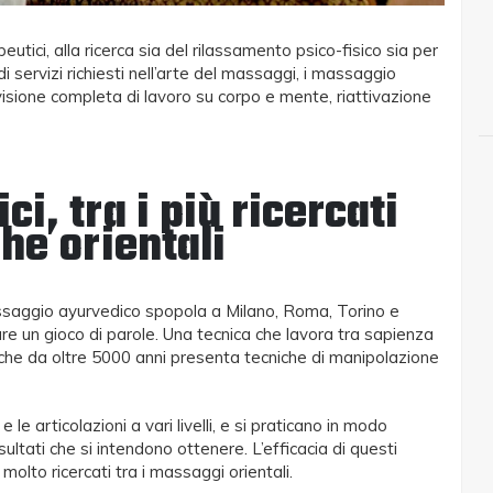
ici, alla ricerca sia del rilassamento psico-fisico sia per
di servizi richiesti nell’arte del massaggi, i massaggio
o visione completa di lavoro su corpo e mente, riattivazione
i, tra i più ricercati
l trapezio: tecniche
Si può lavorare come
he orientali
fai-da-te che
massaggiatore senza Partita IVA?
20 Gennaio 2026
5
 massaggio ayurvedico spopola a Milano, Roma, Torino e
usare un gioco di parole. Una tecnica che lavora tra sapienza
are correttamente i
Come Diventare Massaggiatore
, che da oltre 5000 anni presenta tecniche di manipolazione
 schiena
Professionista: Requisiti,
Formazione e Opportunità di
25
Lavoro
e articolazioni a vari livelli, e si praticano in modo
16 Dicembre 2025
ultati che si intendono ottenere. L’efficacia di questi
olto ricercati tra i massaggi orientali.
cos’è: guida per
Massaggio Postura: come