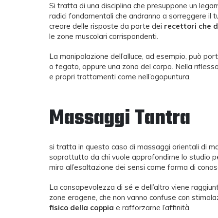
Si tratta di una disciplina che presuppone un legame
radici fondamentali che andranno a sorreggere il tu
creare delle risposte da parte dei
recettori che d
le zone muscolari corrispondenti.
La manipolazione dell’alluce, ad esempio, può port
o fegato, oppure una zona del corpo. Nella riflessol
e propri trattamenti come nell’agopuntura.
Massaggi Tantra
si tratta in questo caso di massaggi orientali di ma
soprattutto da chi vuole approfondirne lo studio p
mira all’esaltazione dei sensi come forma di conosc
La consapevolezza di sé e dell’altro viene raggiun
zone erogene, che non vanno confuse con stimolaz
fisico della coppia
e rafforzarne l’affinità.